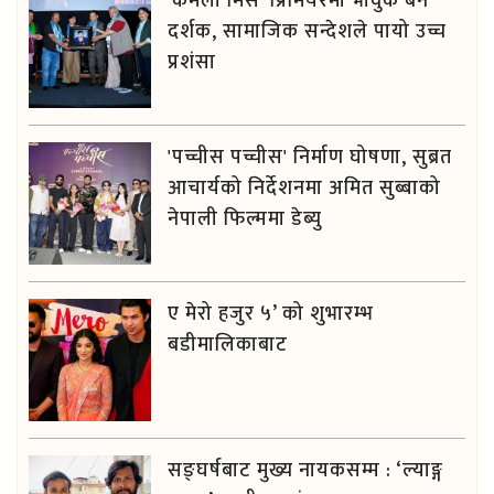
'कमला मिस' प्रिमियरमा भावुक बने
दर्शक, सामाजिक सन्देशले पायो उच्च
प्रशंसा
'पच्चीस पच्चीस' निर्माण घोषणा, सुब्रत
आचार्यको निर्देशनमा अमित सुब्बाको
नेपाली फिल्ममा डेब्यु
ए मेरो हजुर ५’ को शुभारम्भ
बडीमालिकाबाट
सङ्घर्षबाट मुख्य नायकसम्म : ‘ल्याङ्ग