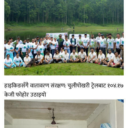
हाइकिङसँगै वातावरण संरक्षण: चुलीपोखरी ट्रेलबाट १०४.१७
केजी फोहोर उठाइयो