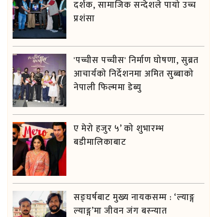
दर्शक, सामाजिक सन्देशले पायो उच्च
प्रशंसा
'पच्चीस पच्चीस' निर्माण घोषणा, सुब्रत
आचार्यको निर्देशनमा अमित सुब्बाको
नेपाली फिल्ममा डेब्यु
ए मेरो हजुर ५’ को शुभारम्भ
बडीमालिकाबाट
सङ्घर्षबाट मुख्य नायकसम्म : ‘ल्याङ्ग
ल्याङ्ग’मा जीवन जंग बस्न्यात