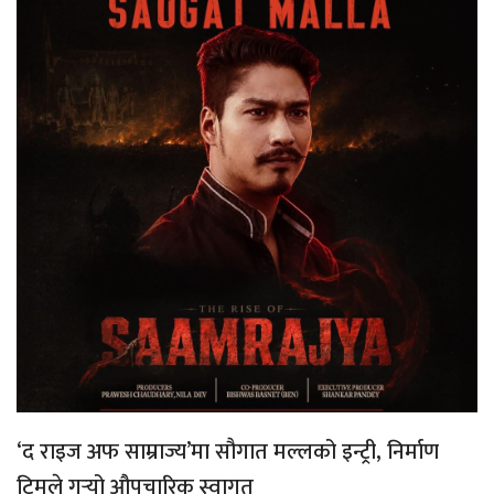
‘द राइज अफ साम्राज्य’मा सौगात मल्लको इन्ट्री, निर्माण
टिमले गर्‍यो औपचारिक स्वागत