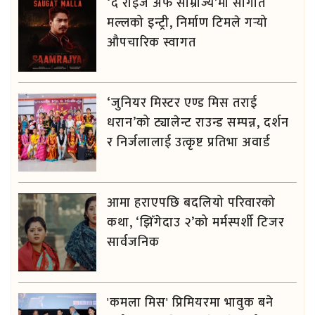
‘द राइज अफ साम्राज्य’मा सौगात
मल्लको इन्ट्री, निर्माण टिमले गर्‍यो
औपचारिक स्वागत
‘जुनियर मिस्टर एण्ड मिस तराई
धरान’को ट्यालेन्ट राउन्ड सम्पन्न, दर्शन
र निर्जलालाई उत्कृष्ट प्रतिभा अवार्ड
आमा हराएपछि बदलियो परिवारको
कथा, ‘झिँगेदाउ २’को मर्मस्पर्शी टिजर
सार्वजनिक
'कमला मिस' प्रिमियरमा भावुक बने