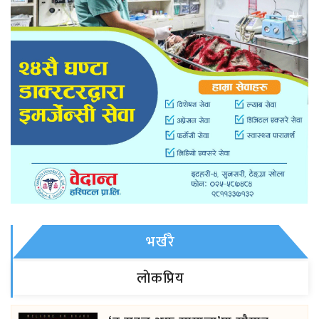
भर्खरै
लाेकप्रिय